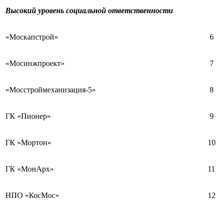
Высокий уровень социальной ответственности
«Москапстрой»
6
«Мосинжпроект»
7
«Мосстроймеханизация-5»
8
ГК «Пионер»
9
ГК «Мортон»
10
ГК «МонАрх»
11
НПО «КосМос»
12