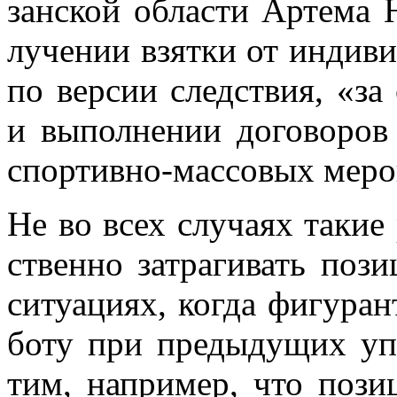
зан­ской об­ла­сти Ар­те­ма 
лу­че­нии взят­ки от ин­ди­ви
по вер­сии след­ствия, «за с
и вы­пол­не­нии до­го­во­ров
спор­тив­но-мас­со­вых ме­ро
Не во всех слу­ча­ях та­кие 
ствен­но за­тра­ги­вать по­зи
си­ту­а­ци­ях, ко­гда фи­гу­ран
бо­ту при преды­ду­щих упр
тим, на­при­мер, что по­зи­ц