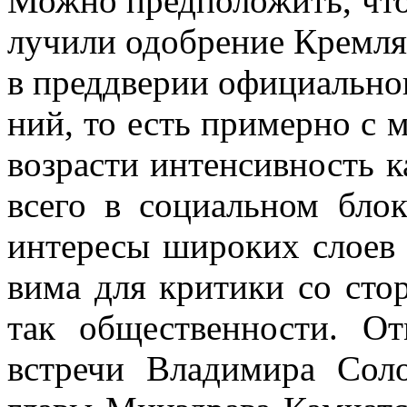
Мож­но пред­по­ло­жить, что 
лу­чи­ли одоб­ре­ние Крем­л
в пред­две­рии офи­ци­аль­но
ний, то есть при­мер­но с 
воз­рас­ти ин­тен­сив­ность к
все­го в со­ци­аль­ном бло­ке 
ин­те­ре­сы ши­ро­ких сло­ев 
ви­ма для кри­ти­ки со сто­
так об­ще­ствен­но­сти. От
встре­чи Вла­ди­ми­ра Со­ло