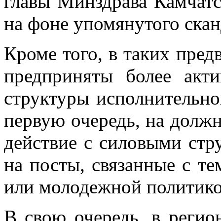
гла­вы Мин­здра­ва Кам­чат­
на фоне упо­мя­ну­то­го скан­д
Кро­ме того, в та­ких пред­
пред­при­ня­ты бо­лее ак­
струк­ту­ры ис­пол­ни­тель
первую оче­редь, на долж­но­
дей­ствие с си­ло­вы­ми стр
на по­сты, свя­зан­ные с те
или мо­ло­деж­ной по­ли­ти­к
В свою оче­редь, в ре­ги­о­