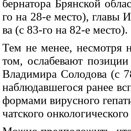
бер­на­то­ра Брян­ской об­ла
го на 28-е ме­сто), гла­вы И
ва (с 83-го на 82-е ме­сто).
Тем не ме­нее, несмот­ря на
том, осла­бе­ва­ют по­зи­ции 
Вла­ди­ми­ра Со­ло­до­ва (
на­блю­дав­ше­го­ся ра­нее всп
фор­ма­ми ви­рус­но­го ге­па­
чат­ско­го он­ко­ло­ги­че­ско­го