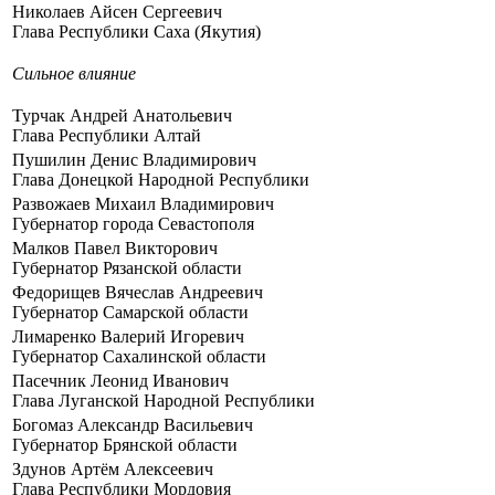
Ни­ко­ла­ев Ай­сен Сер­ге­е­вич
Гла­ва Рес­пуб­ли­ки Саха (Яку­тия)
Силь­ное вли­я­ние
Тур­чак Ан­дрей Ана­то­лье­вич
Гла­ва Рес­пуб­ли­ки Ал­тай
Пу­ши­лин Де­нис Вла­ди­ми­ро­вич
Гла­ва До­нец­кой На­род­ной Рес­пуб­ли­ки
Раз­во­жа­ев Ми­ха­ил Вла­ди­ми­ро­вич
Гу­бер­на­тор го­ро­да Се­ва­сто­по­ля
Мал­ков Па­вел Вик­то­ро­вич
Гу­бер­на­тор Ря­зан­ской об­ла­сти
Фе­до­ри­щев Вя­че­слав Ан­дре­евич
Гу­бер­на­тор Са­мар­ской об­ла­сти
Ли­ма­рен­ко Ва­ле­рий Иго­ре­вич
Гу­бер­на­тор Са­ха­лин­ской об­ла­сти
Па­сеч­ник Лео­нид Ива­но­вич
Гла­ва Лу­ган­ской На­род­ной Рес­пуб­ли­ки
Бо­го­маз Алек­сандр Ва­си­лье­вич
Гу­бер­на­тор Брян­ской об­ла­сти
Зду­нов Ар­тём Алек­се­е­вич
Гла­ва Рес­пуб­ли­ки Мор­до­вия