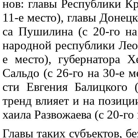
нов: гла­вы Рес­пуб­ли­ки К
11-е ме­сто), гла­вы До­нец­
са Пу­ши­ли­на (с 20-го на
на­род­ной рес­пуб­ли­ки Лео
е ме­сто), гу­бер­на­то­ра Х
Саль­до (с 26-го на 30-е ме­
сти Ев­ге­ния Ба­лиц­ко­го
тренд вли­я­ет и на по­зи­ции
ха­и­ла Раз­во­жа­е­ва (с 20-г
Гла­вы та­ких субъ­ек­тов, б