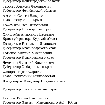
Гу­бер­на­тор Ле­нин­град­ской об­ла­сти
Текслер Алек­сей Лео­ни­до­вич
Гу­бер­на­тор Че­ля­бин­ской об­ла­сти
Ак­се­нов Сер­гей Ва­ле­рье­вич
Гла­ва Рес­пуб­ли­ки Крым
Ко­же­мя­ко Олег Ни­ко­ла­е­вич
Гу­бер­на­тор При­мор­ско­го края
Хин­штейн Алек­сандр Ев­се­е­вич
Врио гу­бер­на­то­ра Кур­ской об­ла­сти
Кон­дра­тьев Ве­ни­а­мин Ива­но­вич
Гу­бер­на­тор Крас­но­дар­ско­го края
Ко­тю­ков Ми­ха­ил Ми­хай­ло­вич
Гу­бер­на­тор Крас­но­яр­ско­го края
Де­ме­шин Дмит­рий Вик­то­ро­вич
Гу­бер­на­тор Ха­ба­ров­ско­го края
Ха­би­ров Ра­дий Фа­ри­то­вич
Гла­ва Рес­пуб­ли­ки Баш­кор­то­стан
Вла­ди­ми­ров Вла­ди­мир Вла­ди­ми­ро­вич
Гу­бер­на­тор Став­ро­поль­ско­го края
Ку­ха­рук Рус­лан Ни­ко­ла­е­вич
Гу­бер­на­тор Хан­ты – Ман­сий­ско­го АО – Югра