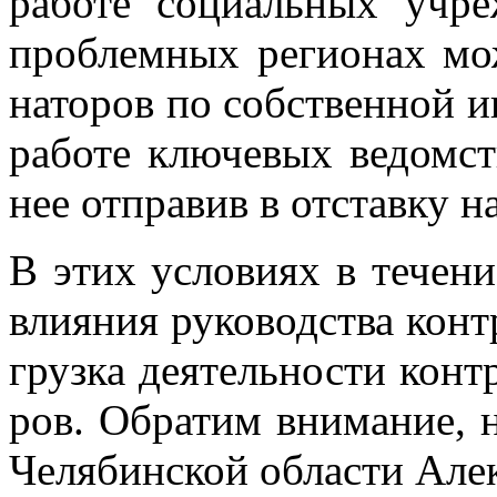
ра­бо­те со­ци­аль­ных учр
про­блем­ных ре­ги­о­нах мо­
на­то­ров по соб­ствен­ной ин
ра­бо­те клю­че­вых ве­домст
нее от­пра­вив в от­став­ку н
В этих усло­ви­ях в те­че­ни
вли­я­ния ру­ко­вод­ства кон­
груз­ка де­я­тель­но­сти кон­
ров. Об­ра­тим вни­ма­ние, н
Че­ля­бин­ской об­ла­сти Але