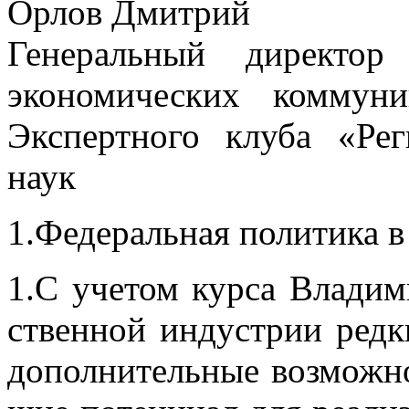
Орлов Дмитрий
Генеральный директор
экономических коммун
Экспертного клуба «Рег
наук
1.Фе­де­раль­ная по­ли­ти­ка в
1.С уче­том кур­са Вла­ди­ми
ствен­ной ин­ду­стрии ред­к
до­пол­ни­тель­ные воз­мож­но