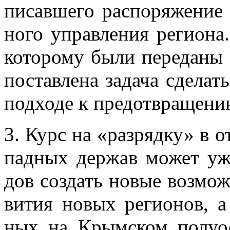
пи­сав­ше­го рас­по­ря­же­ни
но­го управ­ле­ния ре­ги­о­
ко­то­ро­му были пе­ре­да­н
по­став­ле­на за­да­ча сде­ла
под­хо­де к предот­вра­ще­ни
3. Курс на «раз­ряд­ку» в о
пад­ных дер­жав мо­жет уже
дов со­здать но­вые воз­мож­
ви­тия но­вых ре­ги­о­нов, а 
ных на Крым­ском по­лу­ос