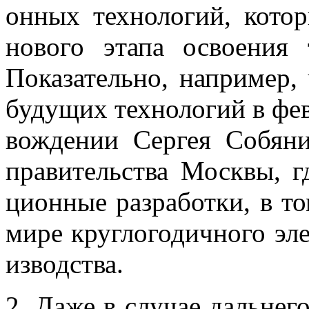
он­ных тех­но­ло­гий, ко­то
но­во­го эта­па осво­е­ния 
По­ка­за­тель­но, на­при­мер
бу­ду­щих тех­но­ло­гий в фе
вож­де­нии Сер­гея Со­бя­н
пра­ви­тель­ства Моск­вы, г
ци­он­ные раз­ра­бот­ки, в т
мире круг­ло­го­дич­но­го эле
из­вод­ства.
2. Даже в слу­чае даль­не­го