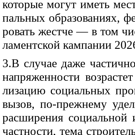
ко­то­рые мо­гут иметь ме­ст
паль­ных об­ра­зо­ва­ни­ях, фе
ро­вать жест­че — в том чис
ла­мент­ской кам­па­нии 202
3.В слу­чае даже ча­стич­но
на­пря­жен­но­сти воз­рас­те
ли­за­цию со­ци­аль­ных пр
вы­зов, по-преж­не­му уде­
рас­ши­ре­ния со­ци­аль­ной 
част­но­сти, тема стро­и­тель