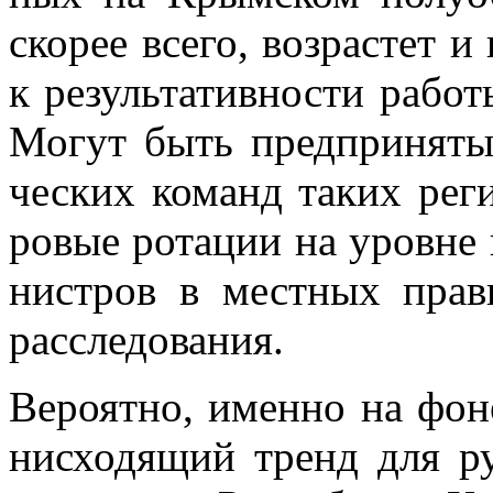
ско­рее все­го, воз­рас­тет и
к ре­зуль­та­тив­но­сти ра­бо­
Мо­гут быть пред­при­ня­ты
че­ских ко­манд та­ких ре­ги
ро­вые ро­та­ции на уровне
ни­стров в мест­ных пра­ви­
рас­сле­до­ва­ния.
Ве­ро­ят­но, имен­но на фоне
нис­хо­дя­щий тренд для ру­