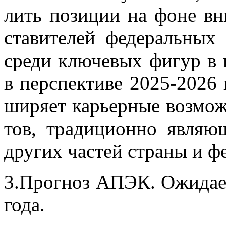
лить по­зи­ции на фоне вни
ста­ви­те­лей фе­де­раль­ных 
сре­ди клю­че­вых фи­гур в п
в пер­спек­ти­ве 2025-2026 
ши­ря­ет ка­рьер­ные воз­мож
тов, тра­ди­ци­он­но яв­ля­
дру­гих ча­стей стра­ны и фе
3.Про­гноз АПЭК. Ожи­да­е­
года.