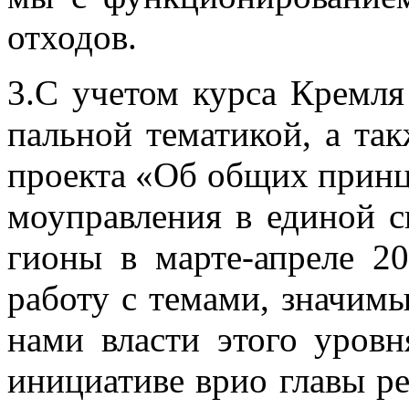
от­хо­дов.
3.С уче­том кур­са Крем­ля
паль­ной те­ма­ти­кой, а та­к
про­ек­та «Об об­щих прин­ци
мо­управ­ле­ния в еди­ной с
ги­о­ны в мар­те-ап­ре­ле 20
ра­бо­ту с те­ма­ми, зна­чи­м
на­ми вла­сти это­го уров­
ини­ци­а­ти­ве врио гла­вы ре