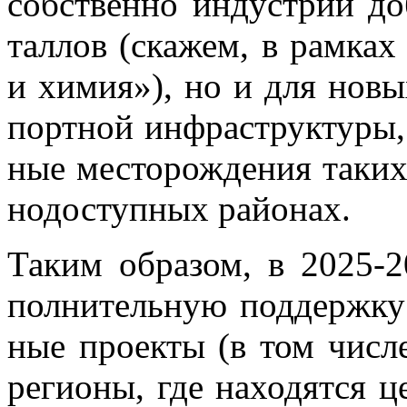
соб­ствен­но ин­ду­стрии до­
тал­лов (ска­жем, в рам­ках 
и хи­мия»), но и для но­вы
порт­ной ин­фра­струк­ту­ры,
ные ме­сто­рож­де­ния та­ких
но­до­ступ­ных рай­о­нах.
Та­ким об­ра­зом, в 2025-2
пол­ни­тель­ную под­держ­ку
ные про­ек­ты (в том чис­ле
ре­ги­о­ны, где на­хо­дят­ся ц