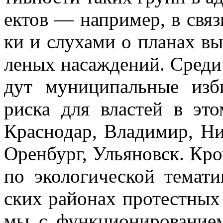
ек­тов — на­при­мер, в свя­з
ки и слу­ха­ми о пла­нах вы­
ле­ных на­саж­де­ний. Сре­д
дут му­ни­ци­паль­ные из­б
рис­ка для вла­стей в этом
Крас­но­дар, Вла­ди­мир, Ни
Орен­бург, Улья­новск. Кро­
по эко­ло­ги­че­ской те­ма­т
ских рай­о­нах про­тестных р
мы с функ­ци­о­ни­ро­ва­ни­