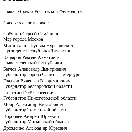
Гла­ва субъ­ек­та Рос­сий­ской Фе­де­ра­ции
Очень силь­ное вли­я­ние
Со­бя­нин Сер­гей Се­мё­но­вич
Мэр го­ро­да Москва
Мин­ни­ха­нов Ру­стам Нур­га­ли­е­вич
Пре­зи­дент Рес­пуб­ли­ки Та­тар­стан
Ка­ды­ров Рам­зан Ах­ма­то­вич
Гла­ва Че­чен­ской Рес­пуб­ли­ки
Бег­лов Алек­сандр Дмит­ри­е­вич
Гу­бер­на­тор го­ро­да Санкт – Пе­тер­бург
Глад­ков Вя­че­слав Вла­ди­ми­ро­вич
Гу­бер­на­тор Бел­го­род­ской об­ла­сти
Ни­ки­тин Глеб Сер­ге­е­вич
Гу­бер­на­тор Ни­же­го­род­ской об­ла­сти
Моор Алек­сандр Вик­то­ро­вич
Гу­бер­на­тор Тю­мен­ской об­ла­сти
Во­ро­бьев Ан­дрей Юрье­вич
Гу­бер­на­тор Мос­ков­ской об­ла­сти
Дроз­ден­ко Алек­сандр Юрье­вич