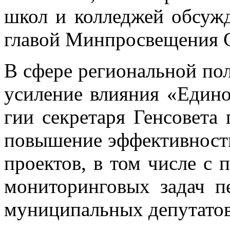
школ и кол­ле­джей об­суж­д
гла­вой Мин­про­све­ще­ния 
В сфе­ре ре­ги­о­наль­ной по­л
уси­ле­ние вли­я­ния «Еди­
гии сек­ре­та­ря Ген­со­ве­т
по­вы­ше­ние эф­фек­тив­но­сти
про­ек­тов, в том чис­ле с п
мо­ни­то­рин­го­вых за­дач 
му­ни­ци­паль­ных де­пу­та­то