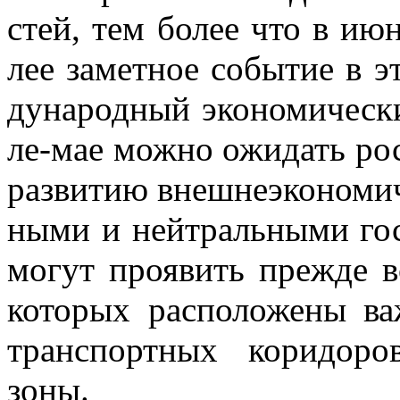
стей, тем бо­лее что в июн
лее за­мет­ное со­бы­тие в 
ду­на­род­ный эко­но­ми­че­с
ле-мае мож­но ожи­дать ро­ст
раз­ви­тию внеш­не­эко­но­ми­
ны­ми и ней­траль­ны­ми го­с
мо­гут про­явить пре­жде все­
ко­то­рых рас­по­ло­же­ны 
транс­порт­ных ко­ри­до­ро
зоны.