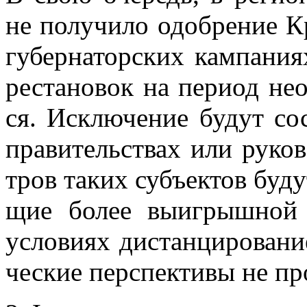
не по­лу­чи­ло одоб­ре­ние 
гу­бер­на­тор­ских кам­па­ни­
ре­ста­но­вок на пе­ри­од не
ся. Ис­клю­че­ние бу­дут со­
пра­ви­тель­ствах или ру­ко­
тров та­ких субъ­ек­тов бу­ду
щие бо­лее вы­иг­рыш­ной к
усло­ви­ях ди­стан­ци­ро­ва­ни
че­ские пер­спек­ти­вы не про