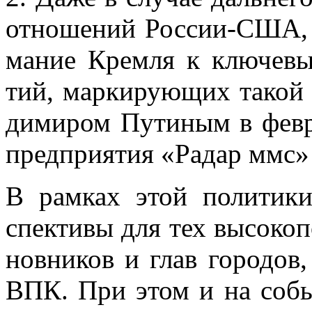
от­но­ше­ний Рос­сии-США, с
ма­ние Крем­ля к клю­че­в
тий, мар­ки­ру­ю­щих та­кой
ди­ми­ром Пу­ти­ным в фев­ра
пред­при­я­тия «Ра­дар ммс»
В рам­ках этой по­ли­ти­ки
спек­ти­вы для тех вы­со­ко­п
нов­ни­ков и глав го­ро­дов,
ВПК. При этом и на со­бы­т