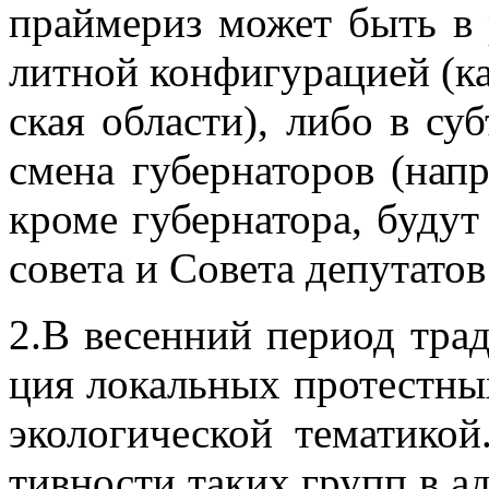
прай­ме­риз мо­жет быть в р
лит­ной кон­фи­гу­ра­ци­ей (к
ская об­ла­сти), либо в субъ
сме­на гу­бер­на­то­ров (на­
кро­ме гу­бер­на­то­ра, бу­дут
со­ве­та и Со­ве­та де­пу­та­то
2.В ве­сен­ний пе­ри­од тра­ди
ция ло­каль­ных про­тестных
эко­ло­ги­че­ской те­ма­ти­к
тив­но­сти та­ких групп в ад