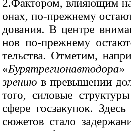
2.Фак­то­ром, вли­я­ю­щим на
о­нах, по-преж­не­му оста­ют­
до­ва­ния. В цен­тре вни­ма­
нов по-преж­не­му оста­ют­
тель­ства. От­ме­тим, на­при­
«
Бу­рят­ре­ги­о­нав­то­до­ра
зре­нию
в пре­вы­ше­нии до
того, си­ло­вые струк­ту­ры
сфе­ре гос­за­ку­пок. Здес
сю­же­тов ста­ло за­дер­жа­