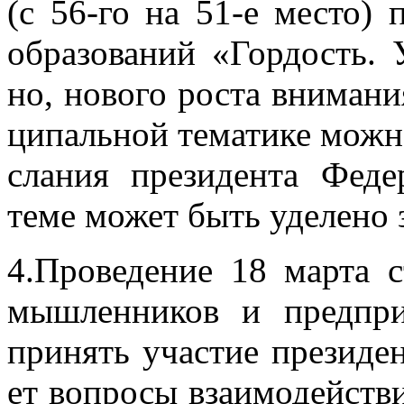
(с 56-го на 51-е ме­сто) п
об­ра­зо­ва­ний «Гор­дость. 
но, но­во­го ро­ста вни­ма­ни
ци­паль­ной те­ма­ти­ке мож­
сла­ния пре­зи­ден­та Фе­д
теме мо­жет быть уде­ле­но з
4.Про­ве­де­ние 18 мар­та с
мыш­лен­ни­ков и пред­при­
при­нять уча­стие пре­зи­дент,
ет во­про­сы вза­и­мо­дей­ств