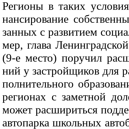
Ре­ги­о­ны в та­ких усло­ви
нан­си­ро­ва­ние соб­ствен­
зан­ных с раз­ви­ти­ем со­ци­
мер, гла­ва Ле­нин­град­ско
(9-е ме­сто) по­ру­чил рас­
ний у за­строй­щи­ков для р
пол­ни­тель­но­го об­ра­зо­ва
ре­ги­о­нах с за­мет­ной до­л
мо­жет рас­ши­рить­ся под­д
ав­то­пар­ка школь­ных ав­то