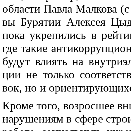
об­ла­сти Пав­ла Мал­ко­ва (
вы Бу­ря­тии Алек­сея Цы­д
пока укре­пи­лись в рей­тин
где та­кие ан­ти­кор­руп­ци­о
бу­дут вли­ять на внут­ри­э
ции не толь­ко со­от­вет­ст
вок, но и ори­ен­ти­ру­ю­щих
Кро­ме того, воз­рос­шее вни
на­ру­ше­ни­ям в сфе­ре стро­и­