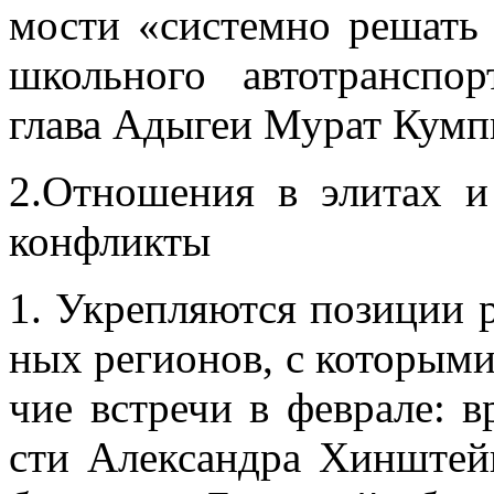
мо­сти «си­стем­но ре­шать 
школь­но­го ав­то­транс­пор
гла­ва Ады­геи Му­рат Кум­пи
2.От­но­ше­ния в эли­тах и 
кон­флик­ты
1. Укреп­ля­ют­ся по­зи­ции р
ных ре­ги­о­нов, с ко­то­ры­
чие встре­чи в фев­ра­ле: вр
сти Алек­сандра Хин­штей­н