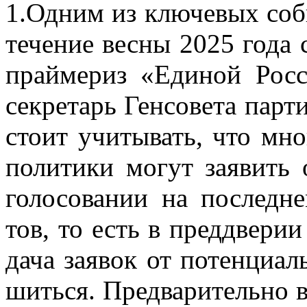
1.Од­ним из клю­че­вых со­бы
те­че­ние вес­ны 2025 года с
прай­ме­риз «Еди­ной Рос­с
сек­ре­тарь Ген­со­ве­та па
сто­ит учи­ты­вать, что мно
по­ли­ти­ки мо­гут за­явить
го­ло­со­ва­нии на по­след­н
тов, то есть в пред­две­рии
да­ча за­явок от по­тен­ци­а
шить­ся. Пред­ва­ри­тель­но