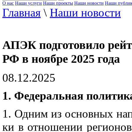
О нас
Наши услуги
Наши проекты
Наши новости
Наши публи
Главная
\
Наши новости
АПЭК подготовило рейт
РФ в ноябре 2025 года
08.12.2025
1. Фе­де­раль­ная по­ли­ти­к
1. Од­ним из ос­нов­ных на­п
ки в от­но­ше­нии ре­ги­о­нов