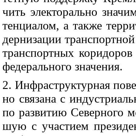
чить элек­то­раль­но зна­чи
тен­ци­а­лом, а та­к­же тер­р
дер­ни­за­ции транс­порт­ной
транс­порт­ных ко­ри­до­ров
фе­де­раль­но­го зна­че­ния.
2. Ин­фра­струк­тур­ная по­в
но свя­за­на с ин­ду­стри­ал
по раз­ви­тию Се­вер­но­го 
шую с уча­сти­ем пре­зи­ден