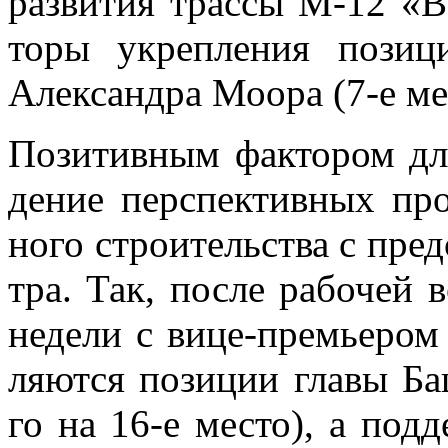
раз­ви­тия трас­сы М-12 «Во
то­ры укреп­ле­ния по­зи­ц
Алек­сандра Мо­ора (7-е ме­
По­зи­тив­ным фак­то­ром для
де­ние пер­спек­тив­ных про
но­го стро­и­тель­ства с пред­
тра. Так, по­сле ра­бо­чей 
неде­ли с вице-пре­мье­ром
ля­ют­ся по­зи­ции гла­вы Ба
го на 16-е ме­сто), а под­д