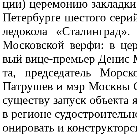
ции) це­ре­мо­нию за­клад­ки
Пе­тер­бур­ге ше­сто­го се­рий
ле­до­ко­ла «Ста­лин­град»
Мос­ков­ской вер­фи: в це­
вый вице-пре­мьер Де­нис М
та, пред­се­да­тель Мор­ск
Патру­шев и мэр Моск­вы Се
су­ще­ству за­пуск объ­ек­та я
в ре­ги­оне су­до­стро­и­тель­
о­ни­ро­вать и кон­струк­тор