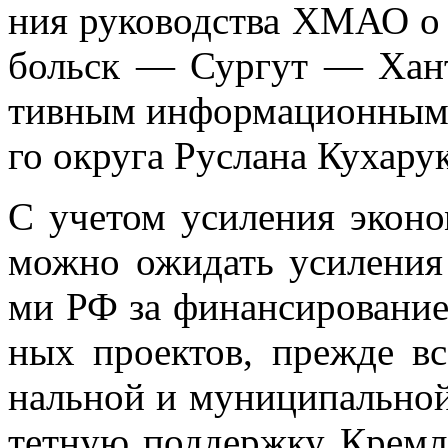
ния ру­ко­вод­ства ХМАО о 
больск — Сур­гут — Хан­ты
тив­ным ин­фор­ма­ци­он­ным 
го окру­га Рус­ла­на Ку­ха­ру­
С уче­том уси­ле­ния эко­но
мож­но ожи­дать уси­ле­ния 
ми РФ за фи­нан­си­ро­ва­ни
ных про­ек­тов, пре­жде все
наль­ной и му­ни­ци­паль­ной 
тет­ную под­держ­ку Крем­л