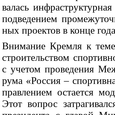
ва­лась ин­фра­струк­тур­ная
под­ве­де­ни­ем про­ме­жу­точ
ных про­ек­тов в кон­це года
Вни­ма­ние Крем­ля к теме
стро­и­тель­ством спор­тив­н
с уче­том про­ве­де­ния Меж­
ру­ма «Рос­сия – спор­тив­н
прав­ле­ни­ем оста­ет­ся мо­
Этот во­прос за­тра­ги­вал