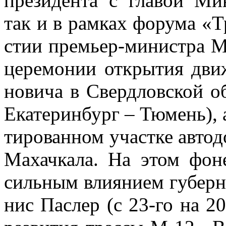
пре­зи­ден­та с гла­вой Ми
так и в рам­ках фо­ру­ма «
стии пре­мьер-ми­ни­стра Ми­
це­ре­мо­нии от­кры­тия дви­
но­ви­ча в Сверд­лов­ской о
Ека­те­рин­бург – Тю­мень), а
ти­ро­ван­ном участ­ке ав­то­
Ма­хач­ка­ла. На этом фоне
силь­ным вли­я­ни­ем гу­бер­
нис Пас­лер (с 23-го на 20-