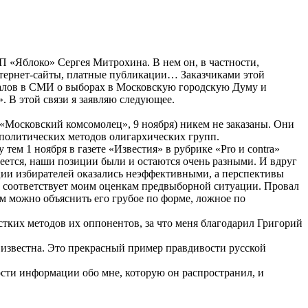
ДП «Яблоко» Сергея Митрохина. В нем он, в частности,
нтернет-сайты, платные публикации… Заказчиками этой
алов в СМИ о выборах в Московскую городскую Думу и
. В этой связи я заявляю следующее.
(«Московский комсомолец», 9 ноября) никем не заказаны. Они
политических методов олигархических групп.
ем 1 ноября в газете «Известия» в рубрике «Pro и contra»
меется, наши позиции были и остаются очень разными. И вдруг
ации избирателей оказались неэффективными, а перспективы
 соответствует моим оценкам предвыборной ситуации. Провал
м можно объяснить его грубое по форме, ложное по
тких методов их оппонентов, за что меня благодарил Григорий
о известна. Это прекрасный пример правдивости русской
ости информации обо мне, которую он распространил, и