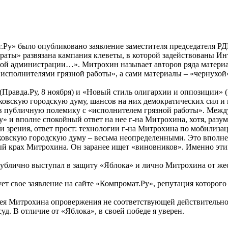
ат.Ру» было опубликовано заявление заместителя председателя Р
раты» развязана кампания клеветы, в которой задействованы И
ой администрации…». Митрохин называет авторов ряда матери
«исполнителями грязной работы», а сами материалы – «чернухой»
(Правда.Ру, 8 ноября) и «Новый стиль олигархии и оппозиции» 
овскую городскую думу, шансов на них демократических сил и 
 в публичную полемику с «исполнителем грязной работы». Между т
» и вполне спокойный ответ на нее г-на Митрохина, хотя, разу
чки зрения, ответ прост: технологии г-на Митрохина по мобилиз
овскую городскую думу – весьма неопределенными. Это вполне
ный крах Митрохина. Он заранее ищет «виновников». Именно эти
 публично выступал в защиту «Яблока» и лично Митрохина от жес
ует свое заявление на сайте «Компромат.Ру», репутация которог
ргея Митрохина опровержения не соответствующей действительн
уд. В отличие от «Яблока», в своей победе я уверен.