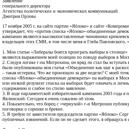
Заявление
генерального директора
Агентства политических и экономических коммуникаций
Дмитрия Орлова
17 ноября 2005 г. на сайте партии «Яблоко» и сайте «Компром
утверждает, что «против списка «Яблоко»-объединенные демок
кампании являются высокопоставленные чиновники кремлевск
владельцев этих СМИ, в том числе меня и Глеба Павловского, 
1. Мои статьи «Либералы боятся проиграть выборы в столице» 
являются выражением моей позиции по поводу выборов в Моск
2. Следуя логике г-на Митрохина, он вряд ли стал бы вступать
были опубликованы моя статья «Объединение как шаг к расколу
– такая истерика. Что же произошло за две недели? С моей то
списка «Яблоко»-объединенные демократы» на выборах в Моск
или низкий результат списка на выборах будет означать и лич
содержанию и слабое по стилю заявление.
3. В ходе парламентской избирательной кампании 2003 года я
Явлинский. Сегодня я очень сожалею об этом.
4. Показательно, что борец с «чернухой» г-н Митрохин публик
поговорки о соринке и бревне.
5. Я требую от заместителя председателя партии «Яблоко» Се
публичных извинений. Если он не сделает этого, я обращусь в с