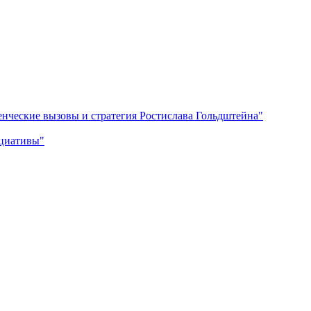
енческие вызовы и стратегия Ростислава Гольдштейна"
ициативы"