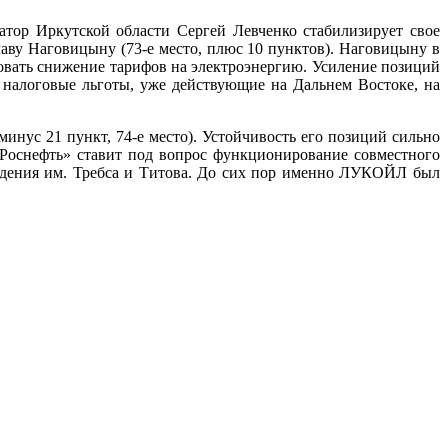
тор Иркутской области Сергей Левченко стабилизирует свое
лаву Наговицыну (73-е место, плюс 10 пунктов). Наговицыну в
овать снижение тарифов на электроэнергию. Усиление позиций
 налоговые льготы, уже действующие на Дальнем Востоке, на
нус 21 пункт, 74-е место). Устойчивость его позиций сильно
Роснефть» ставит под вопрос функционирование совместного
ждения им. Требса и Титова. До сих пор именно ЛУКОЙЛ был