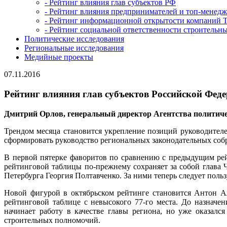
- Рейтинг влияния глав субъектов РФ
- Рейтинг влияния предпринимателей и топ-менед
- Рейтинг информационной открытости компаний 
- Рейтинг социальной ответственности строительн
Политические исследования
Региональные исследования
Медийные проекты
07.11.2016
Рейтинг влияния глав субъектов Российской Федер
Дмитрий Орлов, генеральный директор Агентства политиче
Трендом месяца становится укрепление позиций руководителе
сформировать руководство региональных законодательных собр
В первой пятерке фаворитов по сравнению с предыдущим ре
рейтинговой таблицы по-прежнему сохраняет за собой глава 
Петербурга Георгия Полтавченко. За ними теперь следует поль
Новой фигурой в октябрьском рейтинге становится Антон А
рейтинговой таблице с невысокого 77-го места. До назначе
начинает работу в качестве главы региона, но уже оказал
строительных полномочий.