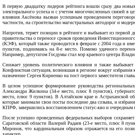
В первую двадцатку лидеров рейтинга вошли сразу два новых
электорального успеха и с учетом многочисленных связей в це
влияния Аксёнова вызван успешным проведением переговоро
частности, на строительство магистральных автодорог и модер
Напротив, теряет позиции в рейтинге и выбывает из первой д
правительства о переносе сроков проведения Инвестиционного
(КЭФ), который также проводится в феврале с 2004 года и им
пунктов, поднимаясь на 8-е место. Помимо удачного перено
Например, депутатом Госдумы стал мэр краевого центра Влади
Снижает уровень политического влияния и также выбывает 
Конфликтная ситуация, возникшая в регионе вокруг избрания к
назначение Сергея Кириенко на пост первого заместителя гла
В целом успешное формирование руководства региональных 
Александра Жилкина (34-е место, плюс 8 пунктов), губернат
место, плюс 9 пунктов). В Алтайском крае и Астраханской о
которые занимали свои посты последние два созыва, и избран
КПРФ, завершились восстановлением статус-кво и очередным п
После успешно проведенных федеральных выборов сохраняет 
Саратовской области Валерий Радаев (23-е место, плюс 8 пун
Миронов, что кардинальным образом отражается на его пози
характер.