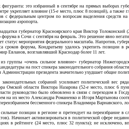
 фигуранта: это избранный в сентябре на прямых выборах губе
нтре укрепляет влияние (15-е место, плюс 8 позиций), а также г
в с федеральным центром по вопросам выделения средств на 
низацию аэропорта.
вадцатки губернатор Красноярского края Виктор Толоконский (
 форума в Сочи с сентября на февраль. Это решение явно негати
еет статус мероприятия федерального масштаба. Напротив, губе
са сроков форума, Кондратьеву удалось укрепить позиции в р
мир Евланов, возглавлявший Краснодар более 11 лет.
из группы «очень сильное влияние» губернатор Нижегородск
андидатуры на пост спикера законодательного собрания области
вы Администрации президента значительно ухудшает общие поли
законодательных собраний усиливает политический вес ряда 
ора Омской области Виктора Назарова (52-е место, плюс 6 пунк
бласти руководство было обновлено в связи с переходом в Го
ием на их место Александра Романенко и Игоря Мартынова соот
ереизбранием бессменного спикера Владимира Варнавского, лоя
сильные позиции в регионе и претендует на переизбрание в с
ктов). Начинает активизироваться в политической сфере недав
циях в рейтинге (24 место, плюс 32 пункта); не исключено, 