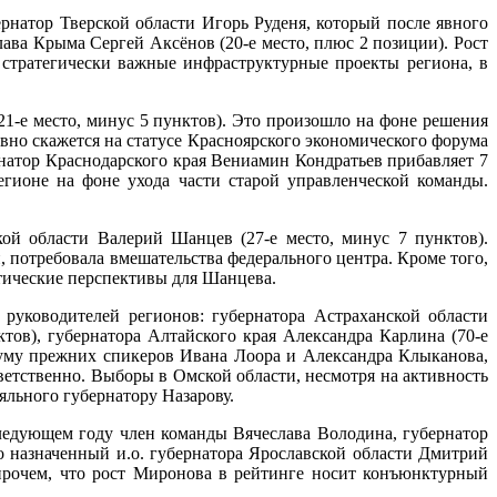
рнатор Тверской области Игорь Руденя, который после явного
лава Крыма Сергей Аксёнов (20-е место, плюс 2 позиции). Рост
стратегически важные инфраструктурные проекты региона, в
21-е место, минус 5 пунктов). Это произошло на фоне решения
вно скажется на статусе Красноярского экономического форума
рнатор Краснодарского края Вениамин Кондратьев прибавляет 7
егионе на фоне ухода части старой управленческой команды.
ой области Валерий Шанцев (27-е место, минус 7 пунктов).
, потребовала вмешательства федерального центра. Кроме того,
тические перспективы для Шанцева.
руководителей регионов: губернатора Астраханской области
тов), губернатора Алтайского края Александра Карлина (70-е
сдуму прежних спикеров Ивана Лоора и Александра Клыканова,
ветственно. Выборы в Омской области, несмотря на активность
льного губернатору Назарову.
ледующем году член команды Вячеслава Володина, губернатор
но назначенный и.о. губернатора Ярославской области Дмитрий
впрочем, что рост Миронова в рейтинге носит конъюнктурный