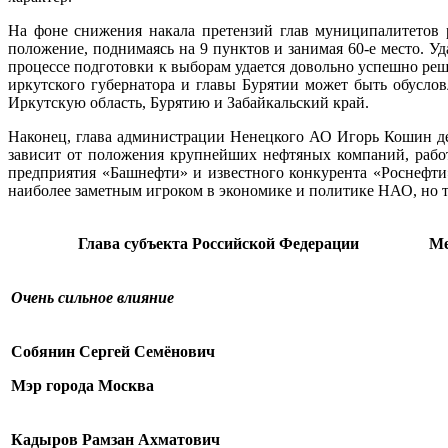
На фоне снижения накала претензий глав муниципалитетов 
положение, поднимаясь на 9 пунктов и занимая 60-е место. У
процессе подготовки к выборам удается довольно успешно ре
иркутского губернатора и главы Бурятии может быть обусло
Иркутскую область, Бурятию и Забайкальский край.
Наконец, глава администрации Ненецкого АО Игорь Кошин дем
зависит от положения крупнейших нефтяных компаний, рабо
предприятия «Башнефти» и известного конкурента «Роснефт
наиболее заметным игроком в экономике и политике НАО, но т
Глава субъекта Российской Федерации
Ме
Очень сильное влияние
Собянин Сергей Семёнович
Мэр города Москва
Кадыров Рамзан Ахматович