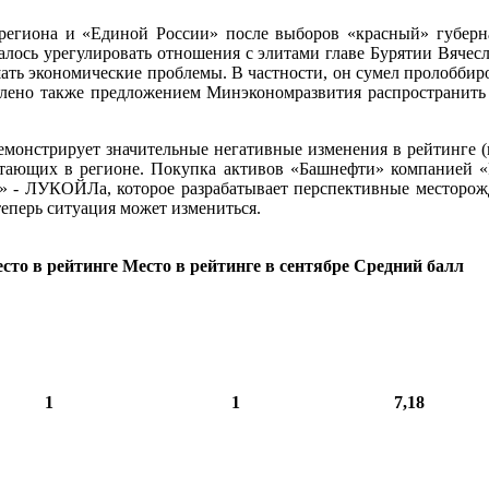
региона и «Единой России» после выборов «красный» губерна
далось урегулировать отношения с элитами главе Бурятии Вячес
шать экономические проблемы. В частности, он сумел пролоббир
влено также предложением Минэкономразвития распространить
онстрирует значительные негативные изменения в рейтинге (ми
тающих в регионе. Покупка активов «Башнефти» компанией «
и» - ЛУКОЙЛа, которое разрабатывает перспективные месторо
еперь ситуация может измениться.
сто в рейтинге
Место в рейтинге в сентябре
Средний балл
1
1
7,18