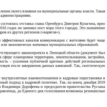
ления своего влияния на муниципальные органы власти. Такая
 администрациями.
состоялась отставка главы Оренбурга Дмитрия Кулагина, врио
16 годах он занимал пост мэра этого города). Это назначение
ров из других регионов («варягов»).
ия эффективных каналов коммуникации с жителями будет чаще
ных или экономически значимых муниципальных образований.
тствующего законопроекта в Липецкой области (документ был
 сфере планировки территории, землепользования, застройки,
рность – усиления публичной критики действий региональных
месяцев после завершения данных кампаний. Так, скептическую
т внутриэлитные взаимоотношения и кадровые перестановки в
ый подход к кадровой политике. Так, на конец декабря 2019
 Владимира Дорофеева и председателя правительства Руслана
управленца, до Единого дня голосования возможны резонансные