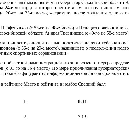
у с очень сильным влиянием и губернатор Сахалинской области Ва
 на 24-е место), для которого негативным информационным пов
 (с 20-го на 23-е место) –вероятно, после заявления одного
Парфенчиков (с 53-го на 48-е место) и Ненецкого автономного о
осибирской области Андрея Травникова (с 49-го на 58-е место)
та приносит дополнительные политические очки губернатору Че
онова (с 36-е на 29-е место), заявившего о продолжении подго
рупных спортивных соревнований.
ого областной администрацией законопроекта о перераспреде
в (с 31-го на 36-е место). По мере приближения губернаторски
о), ставшего фигурантом информационных волн о досрочной отст
 в рейтинге
Место в рейтинге в ноябре
Средний балл
1
8,33
2
7,13