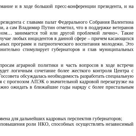
мание и в ходе большой пресс-конференции президента, и на
 президента с главами палат Федерального Собрания Валентина
и, а сам Владимир Путин отметил, что в поддержке ветеранов
ьном… занимается той или другой проблемой лично». Такие
лучае любых инцидентов в данной сфере – причем касающихся
льных программ и патриотического воспитания молодежи. Это
лнительно стимулирует губернаторов и глав муниципальных
опросам аграрной политики и часть вопросов в ходе встречи
удет логичным сочетание более жесткого контроля Центра с
Госсовета обсуждалась необходимость разработать специальную
я с прогнозом АПЭК о значительной кадровой перезагрузке на
ожно ожидать в ближайшие годы наряду с более пристальным
вена для дальнейших кадровых перспектив губернаторов;
и повышения роли НКО, способных осуществлять независимый