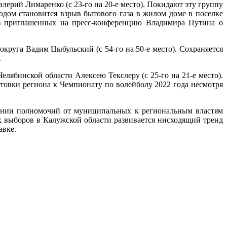
лерий Лимаренко (с 23-го на 20-е место). Покидают эту группу
одом становится взрыв бытового газа в жилом доме в поселке
 из приглашенных на пресс-конференцию Владимира Путина о
круга Вадим Цыбульский (с 54-го на 50-е место). Сохраняется
.
лябинской области Алексею Текслеру (с 25-го на 21-е место).
товки региона к Чемпионату по волейболу 2022 года несмотря
лении полномочий от муниципальных к региональным властям
х выборов в Калужской области развивается нисходящий тренд
авке.