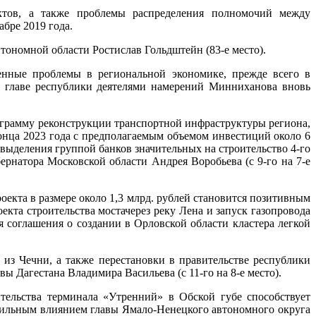
ектов, а также проблемы распределения полномочий между
бре 2019 года.
втономной области Ростислав Гольдштейн (83-е место).
ленные проблемы в региональной экономике, прежде всего в
к главе республики деятелями намерений Минниханова вновь
рограмму реконструкции транспортной инфраструктуры региона,
конца 2023 года с предполагаемым объемом инвестиций около 6
 выделения группой банков значительных на строительство 4-го
ернатора Московской области Андрея Воробьева (с 9-го на 7-е
екта в размере около 1,3 млрд. рублей становится позитивным
та строительства мостачерез реку Лена и запуск газопровода
 соглашения о создании в Орловской области кластера легкой
из Чечни, а также перестановки в правительстве республики
ы Дагестана Владимира Васильева (с 11-го на 8-е место).
ельства терминала «Утренний» в Обской губе способствует
ь сильным влиянием главы Ямало-Ненецкого автономного округа