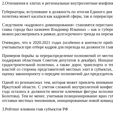
2.Отношения в элитах и региональные внутриэлитные конфли
Губернаторы, вступившие в должность по итогам Единого дня
политика может касаться как кадровой сферы, так и перера
Следствием «кадрового доминирования» становятся перестано
главы города был назначен Владимир Ильиных -- как и губерн
можно рассматривать в рамках долгосрочного тренда на перезаг
Очевидно, что в 2020-2021 годах (особенно в контексте пр
учитываться при отборе кадров для перехода на должности гл
Примером борьбы за перераспределение полномочий от местн
поддержан областным Советом депутатов в декабре). Инициат
градостроительной политики, а также дорог, транспорта и 
властей со стороны представителей местных элит в субъектах
оценку законопроекту о передаче полномочий дал председатель
Одной из резонансных тем, которая может привлечь внимани
Иркутской области. С учетом сложной внутриэлитной конфиг
года остались в должности многие ключевые фигуры исполни
Болотова). Тем не менее, учитывая позиционирование врио гу
отставки местных чиновников, инициированные новой командо
3.Рейтинг влияния глав субъектов РФ