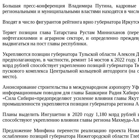
Большая пресс-конференция Владимира Путина, кадровые 
региональными и муниципальными властями находятся в числе 
Входят в число фигурантов рейтинга врио губернатора Иркутск
Теряет позиции глава Татарстана Рустам Минниханов (пере
нефтегазохимии и аграрном секторе, и определенно прежде
выдвигаться на пост главы республики.
Укрепляются позиции губернатора Тульской области Алексея Д
предполагающую, в частности, ремонт 14 мостов к 2022 году.
млрд рублей способствует укреплению позиций губернатора Тюм
пускового комплекса Центральной кольцевой автодороги (на о
место).
Анонсирование строительства в международном аэропорту Уфы 
информационным поводом для главы Башкирии Радия Хабирова 
«Сила Сибири»предопределяют усиление влияния главы Якутии
промышленности укрепляются позиции губернатора региона Анд
Планы выделить Ингушетии в 2020 году 1,180 млрд рублей и
способствуют укреплению влияния главы региона Махмуда-Али К
Предложение Минфина перенести реализацию проекта Нижего
ослаблению позиций губернатора Нижегородской области Глеба