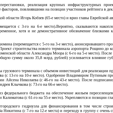
перестановки, реализация крупных инфраструктурных про
факторов, повлиявшими на позиции участников рейтинга в дека
ой области Игорь Кобзев (65-е место) и врио главы Еврейской а
мещается с 3-го на 6-е место).Вероятно, сказываются накоп
временное, хотя и не демонстративное обозначение близкими 
юмина (перемещается с 5-го на 3-е место), анонсировавшего п
 Проект строительства нового терминала аэропорта Рощино до 
енской области Александра Моора (с 6-го на 5-е место). После
бщую сумму около 35,8 млрд. рублей) усиливается влияние губ
грузового терминала с объемом инвестиций для реализации про
(с 13-го на 10-е место). Одобрение Владимиром Путиным проек
 Айсена Николаева (с 46-го на 43-е место). После подписания
рея Клычкова (с 73-го на 66-е место).
з федерального бюджета на обеспечение жильем переселенцев 
алиматова (с 61-го на 55-е место). Укрепляются и позиции глав
родского гидроузла для финансирования в том числе строит
 Никитина (с 7-го на 12-е места) и переходу в группу с очен