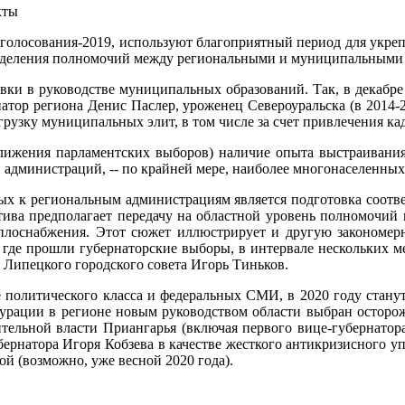
кты
 голосования-2019, используют благоприятный период для укреп
спределения полномочий между региональными и муниципальными
вки в руководстве муниципальных образований. Так, в декабре 
атор региона Денис Паслер, уроженец Североуральска (в 2014-20
рузку муниципальных элит, в том числе за счет привлечения кад
иближения парламентских выборов) наличие опыта выстраиван
ав администраций, -- по крайней мере, наиболее многонаселен
ых к региональным администрациям является подготовка соотве
ива предполагает передачу на областной уровень полномочий в
теплоснабжения. Этот сюжет иллюстрирует и другую закономе
, где прошли губернаторские выборы, в интервале нескольких 
 Липецкого городского совета Игорь Тиньков.
е политического класса и федеральных СМИ, в 2020 году стану
урации в регионе новым руководством области выбран осторожн
тельной власти Приангарья (включая первого вице-губернатора
бернатора Игоря Кобзева в качестве жесткого антикризисного 
й (возможно, уже весной 2020 года).