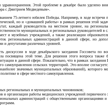
 здравоохранения. Этой проблеме в декабре было уделено вни
вора с Дмитрием Медведевым».
нованием 75-летнего юбилея Победы. Например, в ходе встречи
ической, но и «домашней работы» в рамках решения этой задач
утат, каждый руководитель на местном уровне, на регионал
етственности муниципальных и региональных руководителей в с
мест и музейных учреждений, а также реализации образовате
оток региональных администраций в данной сфере, но допо
и и депутатами различных уровней.
асть дискуссии в ходе декабрьского заседания Госсовета по в
ла посвящена этой теме. Для решения этого вопроса также б
уации в данной сфере. Показательно, что в рамках заседания 
го самоуправления сельских территорий. Это вполне согласуетс
а наиболее значимых муниципальных образований), которого м
политике в сфере местного самоуправления.
ьных региональных и муниципальных чиновников;
ов и организации работы медицинских учреждений первичного з
егиональных администраций с общественными организациями 
программ.