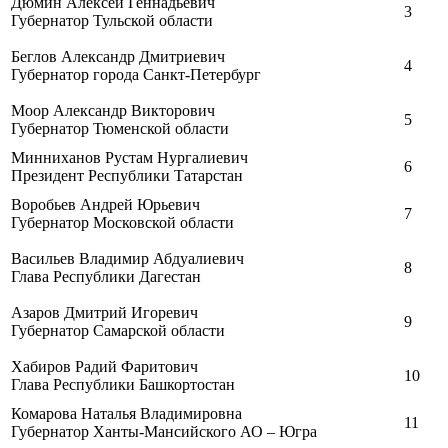
Дюмин Алексей Геннадьевич
3
Губернатор Тульской области
Беглов Александр Дмитриевич
4
Губернатор города Санкт-Петербург
Моор Александр Викторович
5
Губернатор Тюменской области
Минниханов Рустам Нургалиевич
6
Президент Республики Татарстан
Воробьев Андрей Юрьевич
7
Губернатор Московской области
Васильев Владимир Абдуалиевич
8
Глава Республики Дагестан
Азаров Дмитрий Игоревич
9
Губернатор Самарской области
Хабиров Радий Фаритович
10
Глава Республики Башкортостан
Комарова Наталья Владимировна
11
Губернатор Ханты-Мансийского АО – Югра