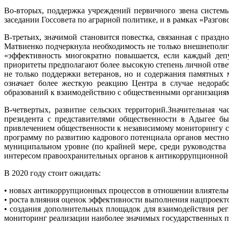
Во-вторых, поддержка учреждений первичного звена системы
заседании Госсовета по аграрной политике, и в рамках «Разго
В-третьих, значимой становится повестка, связанная с празд
Матвиенко подчеркнула необходимость не только внешнеполит
«эффективность многократно повышается, если каждый деп
приоритеты предполагают более высокую степень личной отв
не только поддержки ветеранов, но и содержания памятных 
означает более жесткую реакцию Центра в случае недораб
образований к взаимодействию с общественными организациям
В-четвертых, развитие сельских территорий.Значительная ч
президента с представителями общественности в Адыгее бы
привлечением общественности к независимому мониторингу сит
программу по развитию кадрового потенциала органов местно
муниципальном уровне (по крайней мере, среди руководств
интересом правоохранительных органов к антикоррупционной 
В 2020 году стоит ожидать:
• новых антикоррупционных процессов в отношении влиятел
• роста влияния оценок эффективности выполнения нацпроект
• создания дополнительных площадок для взаимодействия р
мониторинг реализации наиболее значимых государственных 