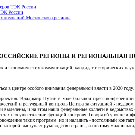
жеров ТЭК России
ТЭК России
ых компаний Московского региона
РОССИЙСКИЕ РЕГИОНЫ И РЕГИОНАЛЬНАЯ ПО
х и экономических коммуникаций, кандидат исторических наук
ься в центре особого внимания федеральной власти в 2020 году
проектов. Владимир Путин в ходе большой пресс-конференции 
 жесткий и регулярный контроль Центра за ситуацией - недаром
ги выделены, и на этом наши федеральные коллеги в ведомствах
местах в осуществление функций контроля. Говоря об уровне ин
ровождение таких программ, но и наладить «постоянный конта
с которой выступает руководство страны, и поэтому можно ожи