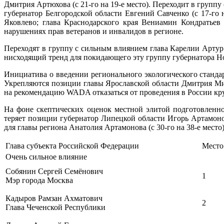
Дмитрия Артюхова (с 21-го на 19-е место). Переходит в групп
губернатор Белгородской области Евгений Савченко (с 17-го
Яковлево; глава Краснодарского края Вениамин Кондратьев
нарушениях прав ветеранов и инвалидов в регионе.
Переходят в группу с сильным влиянием глава Карелии Артур 
нисходящий тренд для покидающего эту группу губернатора Нов
Инициатива о введении регионального экологического стандар
Укрепляются позиции главы Ярославской области Дмитрия Мир
на рекомендацию WADA отказаться от проведения в России к
На фоне скептических оценок местной элитой подготовленн
теряет позиции губернатор Липецкой области Игорь Артамоно
для главы региона Анатолия Артамонова (с 30-го на 38-е мест
Глава субъекта Российской Федерации
Место
Очень сильное влияние
Собянин Сергей Семёнович
1
Мэр города Москва
Кадыров Рамзан Ахматович
2
Глава Чеченской Республики