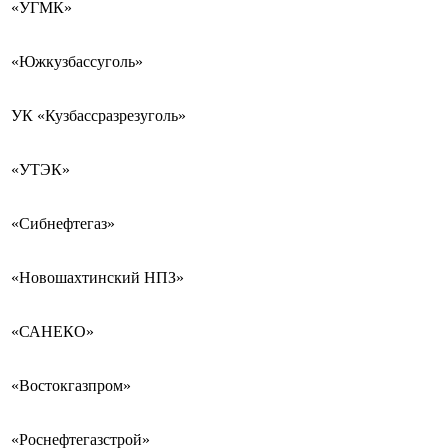
«УГМК»
«Южкузбассуголь»
УК «Кузбассразрезуголь»
«УТЭК»
«Сибнефтегаз»
«Новошахтинский НПЗ»
«САНЕКО»
«Востокгазпром»
«Роснефтегазстрой»