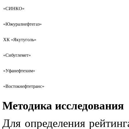
«СИНКО»
«Южуралнефтегаз»
ХК «Якутуголь»
«Сибуглемет»
«Уфанефтехим»
«Востокнефтетранс»
Методика исследования
Для определения рейтин