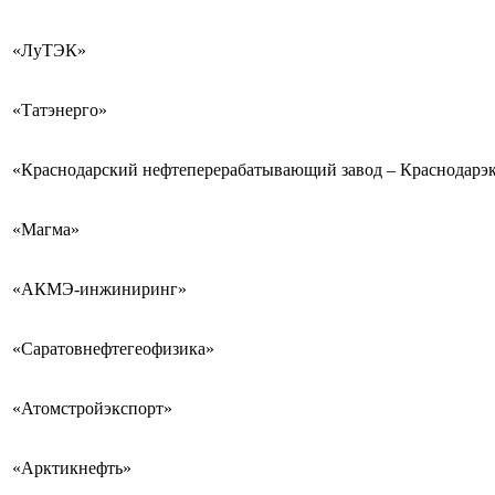
«ЛуТЭК»
«Татэнерго»
«Краснодарский нефтеперерабатывающий завод – Краснодарэ
«Магма»
«АКМЭ-инжиниринг»
«Саратовнефтегеофизика»
«Атомстройэкспорт»
«Арктикнефть»