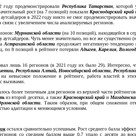
2 году продемонстрировали
Республика Татарстан
, которой
начительный рост (на 7 позиций) показали
Краснодарский край
 аутсайдеров в 2022 году никто не смог продемонстрировать зн
 в связи с увеличением числа анализируемых регионов.
гионов:
Мурманской области
(на 10 позиций), находящейся в се
у аутсайдеров. Чуть менее значительно, но все же существенно (
ка
Астраханской области
продолжает негативную тенденцию 
ец, по 8 позиций в рейтинге потеряли
Адыгея
,
Карелия
,
Вологод
овал лишь 16 регионов (в 2021 году их было 29). Интересно,
етии, Республики Алтай, Новосибирской области
,
Республи
 на невысокое положение в рейтинге, работа властей в эт
 с вызовами.
алось более типичным для регионов из верхней части рейтинго
ть
из второй десятки, а также
Красноярский край
и
Магаданска
рловской области
. Таким образом, при общем снижении от
остью адаптации к меняющимся условиям.
лок
остался сравнительно успешным. Рост среднего балла эффект
 регионов со средним баллом выше 0,7 упало с десяти до в