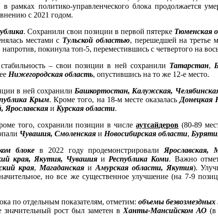
, в рамках политико-управленческого блока продолжается умер
авнению с 2021 годом.
публика
. Сохранили свои позиции в первой пятерке
Тюменская 
менялась местами с
Тульской областью
, перешедшей на третье 
, напротив, покинула топ-5, переместившись с четвертого на вос
 стабильность – свои позиции в ней сохранили
Татарстан
,
Б
 ее
Нижегородская область
, опустившись на то же 12-е место.
иции в ней сохранили
Башкортостан, Калужская, Челябинска
спублика Крым
. Кроме того, на 18-м месте оказалась
Донецкая 
, Ярославская
и
Курская области
.
роме того, сохранили позиции в числе
аутсайдеров
(80-89 мес
попали
Чувашия, Смоленская
и
Новосибирская области
,
Буряти
ком блоке
в 2022 году продемонстрировали
Ярославская, 
кий края, Якутия, Чувашия
и
Республика Коми
. Важно отме
ский края
,
Магаданская
и
Амурская области, Якутия
). Улу
значительное, но все же существенное улучшение (на 7-9 поз
ока по отдельным показателям, отметим:
объемы безвозмездных
е значительный рост был заметен в
Ханты-Мансийском АО
(в 