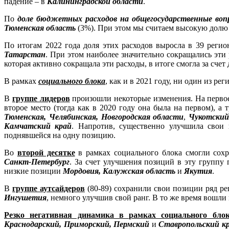
падение – в
Калининградской области
.
По
доле бюджетных расходов на общегосударственные воп
Тюменская область
(3%). При этом мы считаем высокую долю 
По итогам 2022 года доля этих расходов выросла в 39 регио
Татарстан
. При этом наиболее значительно сокращались эти
которая активно сокращала эти расходы, в итоге смогла за сче
В рамках
социального блока
, как и в 2021 году, ни один из ре
В
группе лидеров
произошли некоторые изменения. На перво
второе место (тогда как в 2020 году она была на первом), а т
Тюменская, Челябинская, Новгородская области
,
Чукотский
Камчатский край
. Напротив, существенно улучшила свои
поднявшейся на одну позицию.
Во
второй десятке
в рамках социального блока смогли сох
Санкт-Петербург
. За счет улучшения позиций в эту группу
низкие позиции
Мордовия, Калужская область
и
Якутия
.
В
группе аутсайдеров
(80-89) сохранили свои позиции ряд р
Ингушетия
, немного улучшив свой ранг. В то же время вошл
Резко негативная динамика в рамках социального бло
Краснодарский, Приморский, Пермский
и
Ставропольский кр