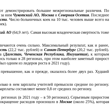
ют демонстрировать большие межрегиональные различия. По
а за ним
Чукотский АО, Москва
и
Северная Осетия
. Последнее
асти
. Число больничных коек на 10 тыс. человек выше всего на
оек).
кий АО
(64,9 лет). Самая высокая младенческая смертность тоже
ичаются очень сильно. Максимальный результат, как и ранее,
асть
(22,2 тыс. рублей) и
Санкт-Петербург
(20,2 тыс. рублей).
а (
Дагестан, Чеченская Республика, Ингушетия
), к которым
ись только в 28 регионах, при этом наиболее заметный прирост
ыл одним из лидеров роста в 2021 году).
превышение, как и прежде, оказалось более двух раз. Худший
олько в нем зарплаты учителей превысили средние по региону.
 зарплаты составляют менее 0,8 от средних по региону.
2 регионах (в 2021 году – в 59 регионах). Серьезным приростом
 сокращение расходов произошло в
Москве
(около 25%), которая