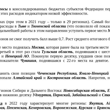
росы
в консолидированных бюджетах субъектов Федерации пер
этих расходов индикатором низкой эффективности.
нах (при этом в 2021 году – только в 29 регионах). Самый б
 расходы в
Тыве
и
Тюменской области
(что позволило ей показ
т дальнейшей работы в этом направлении уступить первое место
М
гионов не смог получить балл выше 0,7. Рост среднего итогового 
е место поднялась
Москва
, которая ранее была на третьем месте
ретьей в этот раз стала
Тульская область
, поднявшаяся с шест
и
Ненецкий АО
. Покинули первую десятку, ухудшив свои по
 показатели
Чувашия
, поднявшаяся с 22-го места на девятое
ранить свои позиции
Чеченская Республика, Ямало-Ненецкий 
 попали
Алтайский край
и
Костромская область
. Напротив, н
егионов Сибири и Дальнего Востока:
Новосибирская область, Е
и в нижнюю десятку
Удмуртия, Пермский, Забайкальский
и
Став
ка
в 2022 году характеризует многие регионы:
Якутия, А
ая, Пензенская, Кемеровская, Воронежская
,
Курская
и
Брянск