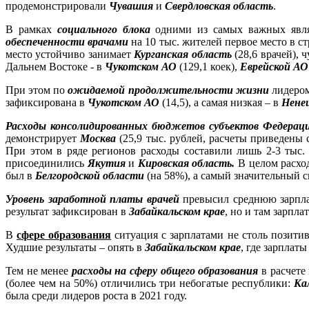
продемонстрировали
Чувашия
и
Свердловская область
.
В рамках
социального блока
одними из самых важных явл
обеспеченности врачами
на 10 тыс. жителей первое место в 
место устойчиво занимает
Курганская область
(28,6 врачей), 
Дальнем Востоке - в
Чукотском АО
(129,1 коек),
Еврейской АО
При этом по
ожидаемой продолжительности жизни
лидером 
зафиксирована в
Чукотском АО
(14,5), а самая низкая – в
Нене
Расходы консолидированных бюджетов субъектов Федерации
демонстрирует
Москва
(25,9 тыс. рублей, расчеты приведены 
При этом в ряде регионов расходы составили лишь 2-3 тыс.
присоединились
Якутия
и
Кировская область.
В целом расхо
был в
Белгородской области
(на 58%), а самый значительный с
Уровень заработной платы врачей
превысил среднюю зарплат
результат зафиксирован в
Забайкальском крае
, но и там зарпла
В
сфере образования
ситуация с зарплатами не столь позити
Худшие результаты – опять в
Забайкальском крае
, где зарплат
Тем не менее
расходы на сферу общего образования
в расчете
(более чем на 50%) отличились три небогатые республики:
Ка
была среди лидеров роста в 2021 году.