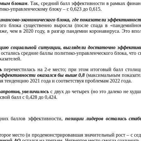
яемым блокам
. Так, средний балл эффективности в рамках финанс
тико-управленческому блоку – с 0,623 до 0,615.
инансово-экономического блока, где показатели эффективнос
кого блока существенно выросла (после спада в «пандемийном
иже, чем в 2020 году, в разгар пандемии коронавируса. Это впо
зацию социальной ситуации, выглядели достаточно эффекти
, остались средние баллы политико-управленческого блока, что 
казателей.
ть
переместилась на 2-е место; при этом итоговый балл столицы
ь эффективности оказался бы выше 0,8
(максимальным показател
жая тенденцию 2021 года и соответствуя проблемам 2022 года.
напротив, увеличилось
с двух до четырех (но это далеко не худш
свой балл с 0,428 до 0,424.
дних баллов эффективности,
позиции лидеров остались стаб
торое место (и продемонстрировавшая значительный рост – с седь
ецкий АО
остался на третьем. Четвертое место смогла сохранить