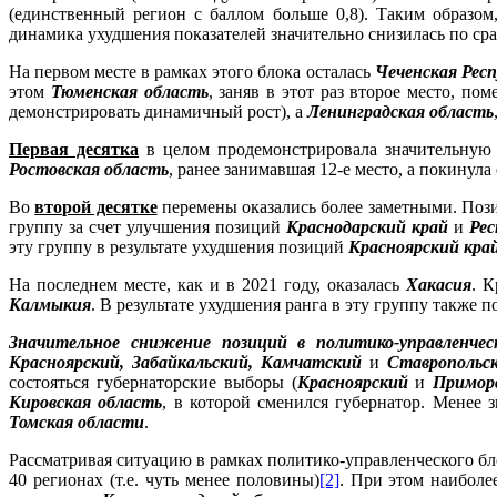
(единственный регион с баллом больше 0,8). Таким образом
динамика ухудшения показателей значительно снизилась по ср
На первом месте в рамках этого блока осталась
Чеченская Рес
этом
Тюменская область
, заняв в этот раз второе место, по
демонстрировать динамичный рост), а
Ленинградская область
Первая десятка
в целом продемонстрировала значительную
Ростовская область
, ранее занимавшая 12-е место, а покинула
Во
второй десятке
перемены оказались более заметными. Поз
группу за счет улучшения позиций
Краснодарский край
и
Ре
эту группу в результате ухудшения позиций
Красноярский край
На последнем месте, как и в 2021 году, оказалась
Хакасия
. К
Калмыкия
. В результате ухудшения ранга в эту группу также 
Значительное снижение позиций в политико-управленчес
Красноярский, Забайкальский, Камчатский
и
Ставропольс
состояться губернаторские выборы (
Красноярский
и
Примор
Кировская область
, в которой сменился губернатор. Менее 
Томская области
.
Рассматривая ситуацию в рамках политико-управленческого бл
40 регионах (т.е. чуть менее половины)
[2]
. При этом наиболе