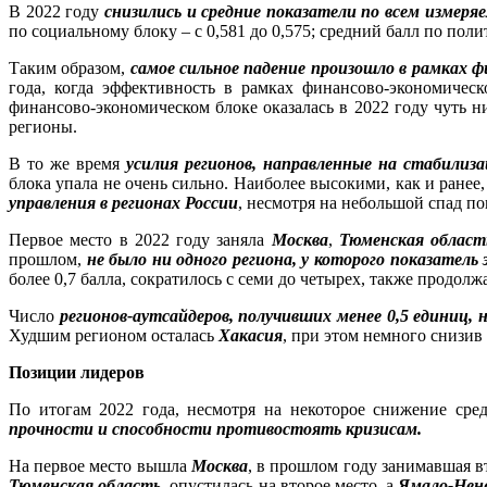
В 2022 году
снизились и средние показатели по всем измер
по социальному блоку – с 0,581 до 0,575; средний балл по поли
Таким образом,
самое сильное падение произошло в рамках ф
года, когда эффективность в рамках финансово-экономичес
финансово-экономическом блоке оказалась в 2022 году чуть н
регионы.
В то же время
усилия регионов, направленные на стабили
блока упала не очень сильно. Наиболее высокими, как и ранее
управления в регионах России
, несмотря на небольшой спад по
Первое место в 2022 году заняла
Москва
,
Тюменская облас
прошлом,
не было ни одного региона, у которого показател
более 0,7 балла, сократилось с семи до четырех, также продол
Число
регионов-аутсайдеров, получивших менее 0,5 единиц, 
Худшим регионом осталась
Хакасия
, при этом немного снизив 
Позиции лидеров
По итогам 2022 года, несмотря на некоторое снижение сре
прочности и способности противостоять кризисам.
На первое место вышла
Москва
, в прошлом году занимавшая в
Тюменская область
, опустилась на второе место, а
Ямало-Нен