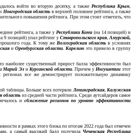
 удалось войти во вторую десятку, а также
Республика Крым
,
и
Новгородская область
в верхней половине рейтинга, а также
ачительного повышения рейтинга. При этом стоит отметить, что
редине рейтинга, а также у
Республики Коми
(на 14 позиций) и
на 9 позиций) упал рейтинг у
Ставропольского края
,
Амурской,
прошлого года. К тому же
Волгоградская область
в условиях
ская
и
Оренбургская области
.
Карелию
это привело в группу
 что наиболее существенный прирост балла эффективности был
ки Марий Эл
и
Курганской области
. Причем у
Ингушетии
этот
их регионах все же демонстрирует положительную динамику
вой таблицы. Больше всех потеряли
Ленинградская
,
Калужская
я область
из средней части рейтинга. Среди аутсайдеров самое
мечалось и
сближение регионов по уровню эффективности
ивности в рамках этого блока по итогам 2022 года был отмечен
осьми, а самый высокий балл получила
Чеченская Республика