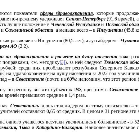
яются показатели
сферы здравоохранения
, которые продолжа
стране по-прежнему удерживает
Санкт-Петербург
(91,6 врачей), 
чуть лучше положение в
Чеченской Республике
и
Псковской обл
и
Сахалинской области
, а меньше всего – в
Ингушетии
(45,8 к
как раз является Ингушетия (80,5 лет), а аутсайдером –
Чукотс
цком АО
(2,2).
 на здравоохранение в расчете на душу населения
тоже разл
с поправками, см. методику
[3]
), за ней следуют
Тюменская обл
 рублей: среди них преобладают республики Северного Кавказ
ды на здравоохранение на душу населения за 2022 год увеличил
пад – в
Севастополе
(почти на 60%; напомним, что этот регион б
у по региону во всех субъектах РФ, при этом в
Севастополе
ты врачей превышают средние в 1,4 раза.
вная.
Севастополь
вновь стал лидером по этому показателю – т
ы учителей составляют 0,65 от средних. В целом в 31 регионе эти
 на одного учащегося все-таки увеличились в большинстве - в 5
лмыкия, Тыва
и
Кабардино-Балкария
. Наиболее значительное