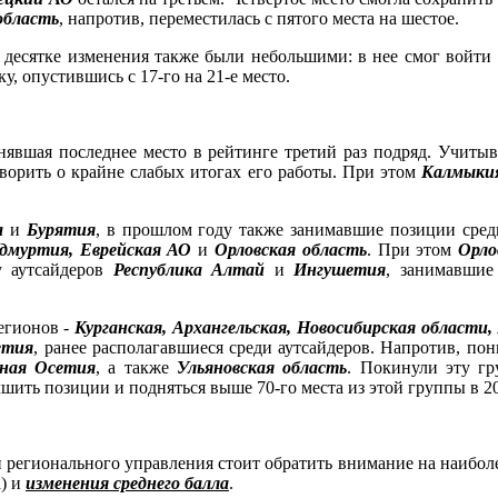
область
, напротив, переместилась с пятого места на шестое.
ой десятке изменения также были небольшими: в нее смог войти
у, опустившись с 17-го на 21-е место.
анявшая последнее место в рейтинге третий раз подряд. Учит
ворить о крайне слабых итогах его работы. При этом
Калмыки
а
и
Бурятия
, в прошлом году также занимавшие позиции сред
Удмуртия, Еврейская АО
и
Орловская область
. При этом
Орло
у аутсайдеров
Республика Алтай
и
Ингушетия
, занимавшие 
егионов -
Курганская, Архангельская, Новосибирская области
етия
, ранее располагавшиеся среди аутсайдеров. Напротив, пон
рная Осетия
, а также
Ульяновская область
. Покинули эту гр
чшить позиции и подняться выше 70-го места из этой группы в 20
 регионального управления стоит обратить внимание на наибол
а) и
изменения среднего балла
.