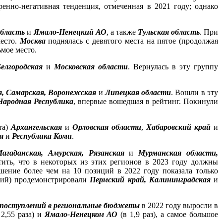
енно-негативная тенденция, отмеченная в 2021 году; однако
область
и
Ямало-Ненецкий АО
, а также
Тульская область
. При
место.
Москва
поднялась с девятого места на пятое (продолжая
ьмое место.
елгородская
и
Московская области
. Вернулась в эту группу
я, Самарская, Воронежская
и
Липецкая области
. Вошли в эту
Народная Республика
, впервые вошедшая в рейтинг. Покинули
та)
Архангельская
и
Орловская области
,
Хабаровский край
и
я
и
Республика Коми
.
Магаданская, Амурская, Рязанская
и
Мурманская области,
тить, что в некоторых из этих регионов в 2023 году должны
чшение более чем на 10 позиций в 2022 году показала только
иций) продемонстрировали
Пермский край, Калининградская
и
 поступлений в региональные бюджеты
в 2022 году выросли в
2,55 раза) и
Ямало-Ненецком АО
(в 1,9 раз), а самое большое