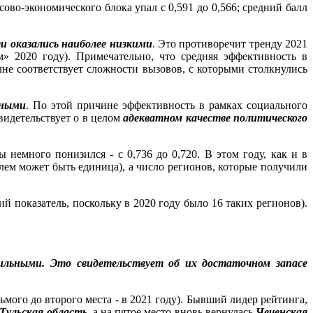
ово-экономического блока упал с 0,591 до 0,566; средний балл
ти оказались наиболее низкими
. Это противоречит тренду 2021
» 2020 году). Примечательно, что средняя эффективность в
лне соответствует сложности вызовов, с которыми столкнулись
вными
. По этой причине эффективность в рамках социального
свидетельствует о в целом
адекватном качестве политического
 немного понизился - с 0,736 до 0,720. В этом году, как и в
ем может быть единица), а число регионов, которые получили
ий показатель, поскольку в 2020 году было 16 таких регионов).
ильными. Это свидетельствует об их достаточном запасе
мого до второго места - в 2021 году). Бывший лидер рейтинга,
Тульская область
, а на пятое место вновь вернулась
Чеченская