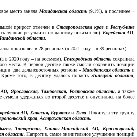
вое место заняла
Магаданская область
(9,1%), а последнее –
ольшой прирост отмечен в
Ставропольском крае
и
Республике
ать лучшие результаты по данному показателю).
Еврейская АО
,
агаданской области.
балла произошел в 28 регионах (в 2021 году – в 39 регионах).
 (а в 2020 году – на восьмом).
Белгородская область
сохранила
ого места. В первой десятке также смогли сохранить позиции
зиции, два дальневосточных региона -
Магаданская область
и
. Кроме того, в десятку удалось попасть
Липецкой области
,
АО, Ярославская, Тамбовская, Ростовская области
, а также
е сумели удержаться во второй десятке и опустились на более
врейская АО, Хакасия, Бурятия
и
Тыва
. Покинула эту группу
ропольский края
,
Астраханская область
.
дыгея, Татарстан, Ханты-Мансийский АО, Красноярский,
ая области
. Напротив, самое значительное улучшение позиций