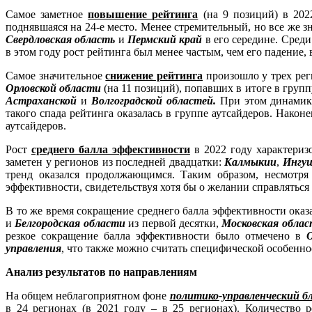
Самое заметное
повышение рейтинга
(на 9 позиций) в 202
поднявшаяся на 24-е место. Менее стремительный, но все же з
Свердловская область
и
Пермский край
в его середине. Среди
в этом году рост рейтинга был менее частым, чем его падение,
Самое значительное
снижение рейтинга
произошло у трех ре
Орловской области
(на 11 позиций), попавших в итоге в групп
Астраханской
и
Волгоградской областей.
При этом динами
такого спада рейтинга оказалась в группе аутсайдеров. Након
аутсайдеров.
Рост
среднего балла эффективности
в 2022 году характериз
заметен у регионов из последней двадцатки:
Калмыкии
,
Ингуш
тренд оказался продолжающимся. Таким образом, несмотря
эффективности, свидетельствуя хотя бы о желании справляться
В то же время сокращение среднего балла эффективности оказ
и
Белгородская области
из первой десятки,
Московская облас
резкое сокращение балла эффективности было отмечено в
О
управления
, что также можно считать специфической особенн
Анализ результатов по направлениям
На общем неблагоприятном фоне
политико-управленческий б
в 24 регионах (в 2021 году – в 25 регионах). Количество