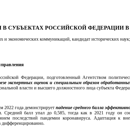
В СУБЪЕКТАХ РОССИЙСКОЙ ФЕДЕРАЦИИ В 2
х и экономических коммуникаций, кандидат исторических наук
 управления
Российской Федерации, подготовленный Агентством политич
тезе экспертных оценок и специальным образом обработанн
нальной власти и высшего должностного лица субъекта Федерац
ам 2022 года демонстрирует
падение среднего балла эффектив
 Средний балл упал до 0,585, тогда как в 2021 году он сос
ением последствий пандемии коронавируса. Адаптация к в
ма дифференцированно.